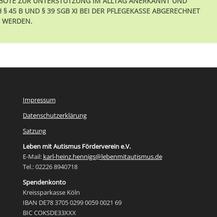
EBOTE ZUR UNTERSTÜTZUNG IM ALLTAG ANERKANNT UND
§ 45 B UND § 39 SGB XI BEI DER PFLEGEKASSE ABGERECHNET
WERDEN.
Impressum
Datenschutzerklärung
Satzung
Leben mit Autismus Förderverein e.V.
E-Mail:
karl-heinz.hennigs@lebenmitautismus.de
Tel.: 02226 8940718
Spendenkonto
Kreissparkasse Köln
IBAN DE78 3705 0299 0059 0021 69
BIC COKSDE33XXX